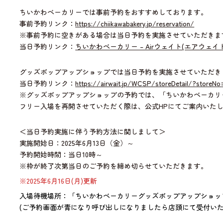
ちいかわベーカリーでは事前予約をおすすめしております。
事前予約リンク：
https://chiikawabakery.jp/reservation/
※事前予約に空きがある場合は当日予約を実施させていただきま
当日予約リンク：
ちいかわベーカリー – Airウェイト(エアウェイト
グッズポップアップショップでは当日予約を実施させていただき
当日予約リンク：
https://airwait.jp/WCSP/storeDetail/?storeN
※グッズポップアップショップの予約では、「ちいかわベーカリ
フリー入場を再開させていただく際は、公式HPにてご案内いた
＜当日予約実施に伴う予約方法に関しまして＞
実施開始日：2025年6月13日（金）～
予約開始時間：当日10時～
※枠が終了次第当日のご予約を締め切らせていただきます。
※2025年6月16日(月)更新
入場待機場所：「ちいかわベーカリーグッズポップアップショッ
(ご予約画面が青になり呼び出しになりましたら店頭にて受付いた