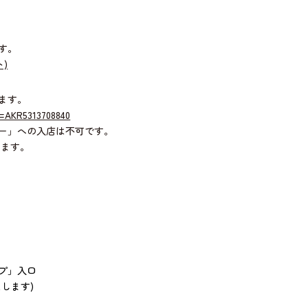
す。
)
ます。
o=AKR5313708840
ー」への入店は不可です。
します。
プ」入口
します)