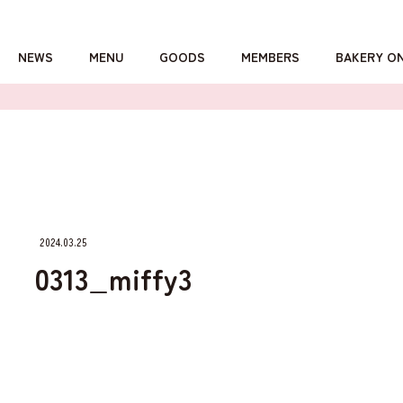
NEWS
MENU
GOODS
MEMBERS
BAKERY O
詳しくはこちら
2024.03.25
0313_miffy3