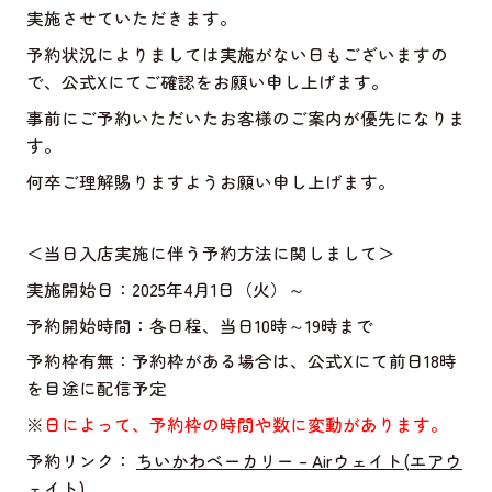
実施させていただきます。
予約状況によりましては実施がない日もございますの
で、公式
X
にてご確認をお願い申し上げます。
事前にご予約いただいたお客様のご案内が優先になりま
す。
何卒ご理解賜りますようお願い申し上げます。
＜当日入店実施に伴う予約方法に関しまして＞
実施開始日：
2025
年
4
月
1
日（火）～
予約開始時間：各日程、当日
10
時～
19
時まで
予約枠有無：予約枠がある場合は、公式
X
にて前日
18
時
を目途に配信予定
※
日によって、予約枠の時間や数に変動があります。
予約リンク：
ちいかわベーカリー
– Air
ウェイト
(
エアウ
ェイト
)