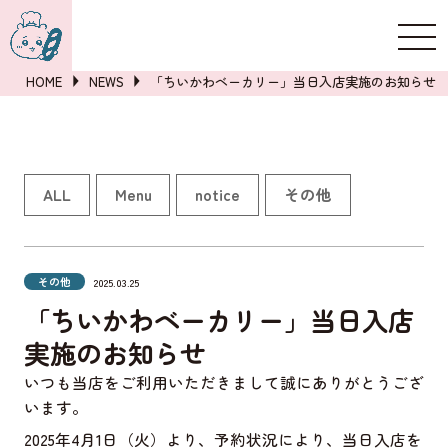
新規登録
ログイン
HOME
NEWS
「ちいかわベーカリー」当日入店実施のお知らせ
詳しくはこちら
ALL
Menu
notice
その他
その他
2025.03.25
「ちいかわベーカリー」当日入店
実施のお知らせ
いつも当店をご利用いただきまして誠にありがとうござ
います。
2025
年
4
月
1
日（火）より、予約状況により、当日入店を