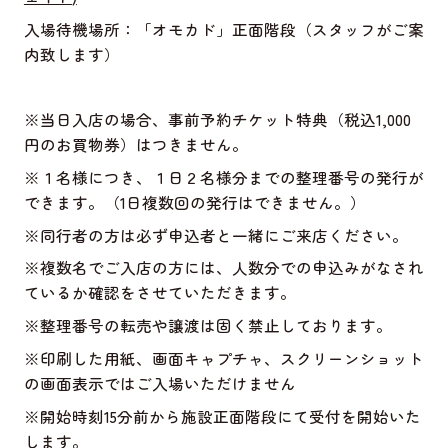
入場待機場所：「オモカド」正面階段（スタッフがご案
内致します）
※
当日入店の場合、事前予約チケット特典（税込
1,000
円のお買物券）はつきません。
※
１名様につき、１日２名様分までの整理番号の発行が
できます。（
1
日複数回の発行はできません。）
※
同行者の方は必ず申込者と一緒にご来店ください。
※
複数名でご入店の方には、人数分での申込みがなされ
ているか確認をさせていただきます。
※
整理番号の転売や譲渡は固く禁止しております。
※
印刷した用紙、画面キャプチャ、スクリーンショット
の画面表示ではご入場いただけません
※
開始時刻
15
分前から施設正面階段にて受付を開始いた
します。