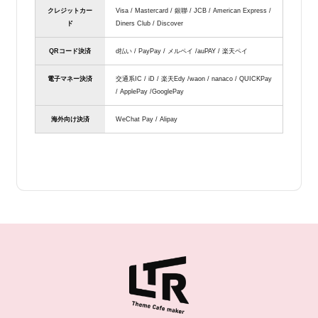
クレジットカー
Visa / Mastercard / 銀聯 / JCB / American Express /
ド
Diners Club / Discover
QRコード決済
d払い / PayPay / メルペイ /auPAY / 楽天ペイ
電子マネー決済
交通系IC / iD / 楽天Edy /waon / nanaco / QUICKPay
/ ApplePay /GooglePay
海外向け決済
WeChat Pay / Alipay