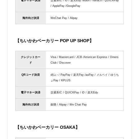
電子マネー決済
交通系IC / iD / 楽天Edy /waon / nanaco / QUICKPay
/ ApplePay /GooglePay
海外向け決済
WeChat Pay / Alipay
【ちいかわベーカリー POP UP SHOP】
クレジットカー
Visa / Mastercard / JCB /American Express / Diners
ド
Club / Discover
QRコード決済
d払い / PayPay / 楽天Pay /auPay / メルペイ / ゆうち
ょPay / KPLUS
電子マネー決済
交通系IC / QUICKPay / iD / 楽天Edy
海外向け決済
銀聯 / Alipay / We Chat Pay
【ちいかわベーカリー OSAKA】