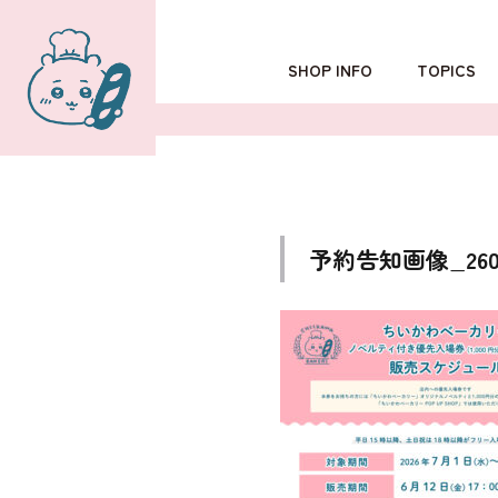
SHOP INFO
TOPICS
TOKYO
POPUP SHOP
OSAKA
予約告知画像_2606