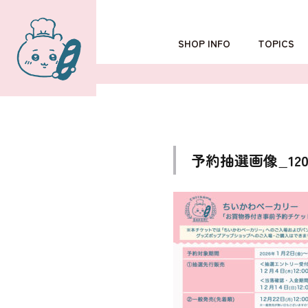
SHOP INFO
TOPICS
TOKYO
POPUP SHOP
OSAKA
予約抽選画像_120