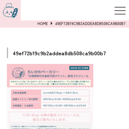
新規登録
ログイン
HOME
49EF72B19C9B2ADDEA8DB508CA9B00B7
49ef72b19c9b2addea8db508ca9b00b7
詳しくはこちら