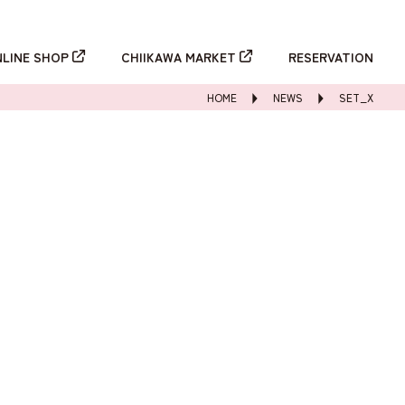
新規登録
ログイン
NLINE SHOP
CHIIKAWA MARKET
RESERVATION
HOME
NEWS
SET_X