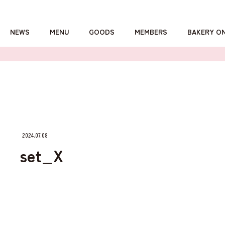
NEWS
MENU
GOODS
MEMBERS
BAKERY O
詳しくはこちら
2024.07.08
set_X