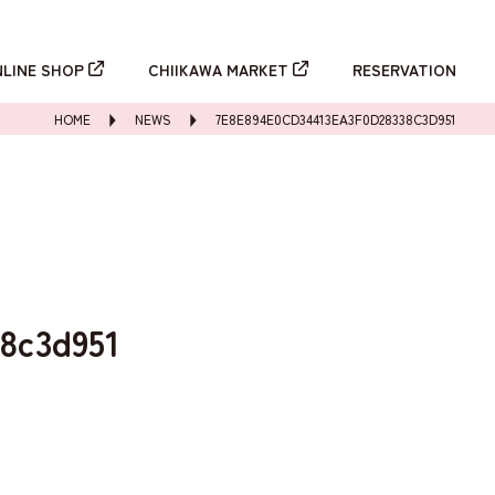
新規登録
ログイン
NLINE SHOP
CHIIKAWA MARKET
RESERVATION
HOME
NEWS
7E8E894E0CD34413EA3F0D28338C3D951
8c3d951