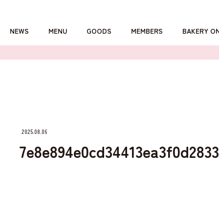
NEWS
MENU
GOODS
MEMBERS
BAKERY O
詳しくはこちら
2025.08.06
7e8e894e0cd34413ea3f0d2833